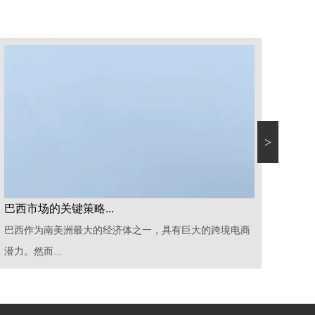
>
巴西海外仓：拓展市场的战略利器...
开启
随着全球贸易的蓬勃发展，越来越多的企业开始关注国际
&n
市场，并寻...