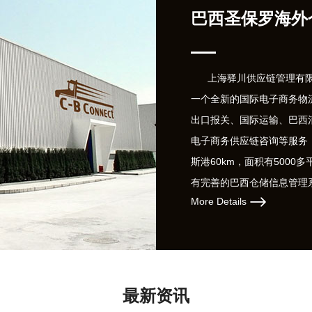
巴西圣保罗海外
上海驿川供应链管理有限公司
一个全新的国际电子商务物
出口报关、国际运输、巴西
电子商务供应链咨询等服务
斯港60km，面积有5000多
有完善的巴西仓储信息管理
More Details
同时与巴西邮政和大型物流
质、更完善的服务。
最新资讯