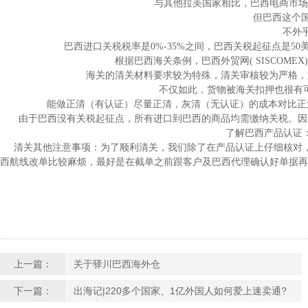
与其他拉美国家相比，巴西电商市场
但巴西这个国
不外
巴西进口关税税率是0%-35%之间，巴西关税起征点是5
根据巴西海关条例，巴西外贸网( SISCOM
海关的清关材料要求较为特殊，清关审核较为严格，
不仅如此，货物被海关扣押也很有可
能做正清（有认证）尽量正清，灰清（无认证）的成本对比正清费用高
由于巴西没有关税起征点，所有进口到巴西的商品均需缴纳关税。因
了解巴西产品认证：巴西
清关其他注意事项：为了顺利清关，我们除了在产品认证上仔细核对，
西航线改单比较麻烦，最好是在截单之前跟客户及巴西代理确认好单据再截单）
上一篇：
关于驿川巴西海外仓
下一篇：
出海记|220多个国家、1亿外国人如何爱上速卖通?